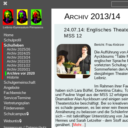
✖
Archiv 2013/14
Leibniz-Gymnasium Pirmasens
24.07.14: Englisches Theate
Home
MSS 12
Schulprofil
Bericht: Frau Knörzer
Schulleben
Archiv 2025/26
Die Aufführung von 
Archiv 2024/25
Ayckbourns "Table 
Archiv 2023/24
englischer Sprache 
Archiv 2022/23
vorletzten Schultag 
Archiv 2021/22
Sommerferien den A
Archiv 2020/21
Archive vor 2020
diesjährigen Theate
Historie
Leibniz.
Schulgemeinschaft
Im Rahmen ihrer Fac
Angebote
haben sich Lara Büffel, Dorentina Citaku, T
Fachbereiche
und Pauline Vogel aus der MSS 12 erfolgre
Service/Termine
Dramatiker Alan Ayckbourn und einigen sein
Vertretungsplan
Theaterstücke beschäftigt. Bei so kreative
es schade gewesen, es bei einer rein theor
Förderverein
Annäherung zu belassen und die SchülerIn
Schulcampus
🔒
sich – mit tatkräftiger Unterstützung von J
Hennes und Sarah Letzelter - dem Stoff auc
Webuntis
🔒
genähert. [
Mehr...
]
Impressum / Datenschutz