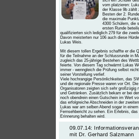
sich ein Schüler de
vorn platzieren: Lu
der Klasse 9b zählt
Besten der 2. Runde
die maximale Punkt
4300 Schülern, die s
ersten Runde beteili
qualifizierten sich lediglich 279 für die zwei
Davon meisterten nur 106 auch diese Hürde
Lukas Weis.
Mit diesem tollen Ergebnis schaffte er die Q
für die Teilnahme an der Schlussrunde in 
zugleich das 25-jährige Bestehen des Wett
feierte. Von diesem Tag schwärmt Lukas W
immer - wenngleich die Prüfung selbst nich
seiner Vorstellung verlief.
Viele hochrangige Persönlichkeiten, das 
und die regionale Presse waren vor Ort. Die
Organisatoren zeigten sich sehr großzügig 
und Getränken. Zusätzlich bekam er bei de
noch obendrein einen Gutschein im Wert vo
das erfolgreiche Abschneiden in der zweite
Lukas war am selben Abend sogar in einem
Fernsehbericht zu sehen. Ein Erlebnis, das
Erinnerung behalten wird.
09.07.14: Informationsveran
mit Dr. Gerhard Salzmann