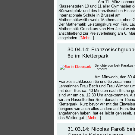
Am 11. März nahmen
Klassenstufen 10 und 11 aller Gymnasien d
Südwestpfalz und des französischen Elsass
Internationale Schule in Brüssel am
Mathematikwettbewerb "Mathematik ohne Gr
Der Mathematik Leistungskurs von Frau La
Mathematik Grundkurs von Herr Jessl wurd
anschließend zur Preisverleihung am 6. Ma
eingeladen. [
Mehr...
]
30.04.14: Französischgrupp
6e im Kletterpark
Berichte von Ipek Karakus 
Ehrhardt
Am Mittwoch, den 30.4
Französischklassen 6b und 6e zusammen m
Lehrerinnen Frau Bech und Frau Wimber um
mit dem Bus ca. 40 Minuten nach Bitche ge
sind wir um ca. 12:30 Uhr angekommen. Als
wir am Hasselfurther See, danach im Tépa
Kletterpark. Kurz bevor wir mit der Einweisu
übrigens wie auch alles andere auf Französi
angefangen haben, hat es leicht genieselt, 
das Wetter gut. [
Mehr...
]
31.03.14: Nicolas Faroß be