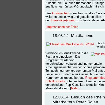
Einsatz, die u.a. auch für manche Prüflinge
zusätzliches fünftes Prüfungsfach mit sich 
Den
Absolventen
wünschen wir alles Gute a
weiteren Lebensweg und gratulieren allen, 
den
Preisträger(inne)n
zum bestandenen Abi
[
Impressionen der Feier
]
18.03.14: Musikabend
Das Le
wiede
traditionellen Musikabend in die
Festhalle eingeladen. Das
Programm wurde von
verschiedenen vokalen und instrumentalen
Arbeitsgemeinschaften der Schule getragen
Teil auch neu formiert zum ersten Mal präse
Gegensatz zu dem eher klassisch orientiert
Kammermusikabend bot das
Programm de
Schulkonzerts
unter anderem Bearbeitunge
verschiedener Pop-Klassiker, aktueller Hits
Musicalmelodien. [
Mehr...
]
12.03.14: Besuch des Rhein
Mitarbeiters Peter Rojan