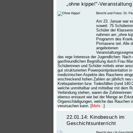
„ohne kippe!"-Veranstaltung
Bericht und Fotos: Dr. Fle
Am 23. Januar war e
soweit: 75 Schülerin
Schüler der Klassens
nahmen am „ohne kip
Programm des Krank
Pirmasens teil. Alle d
angebotenen
Veranstaltungssegme
das rege Interesse der Jugendlichen: Nach 
gastfreundlichen Begrüßung durch Frau Ma
Schülerinnen und Schüler mittels einer ans
gut strukturierten Powerpointpräsentation in
medizinischen Aspekte des Rauchens eingef
erschreckend hohen Zahlen an jährlich neu 
Krebspatienten bzw. Todesfällen (rund 140.00
welche unmittelbar und mittelbar mit dem R
Verbindung stehen, waren die Zuhörerinnen
ebenso erstaunt wie bei der Menge an Erk
Organschädigungen, welche das Rauchen 
verursachen kann. [
Mehr...
]
22.01.14: Kinobesuch im
Geschichtsunterricht
Bericht des LK-Geschicht