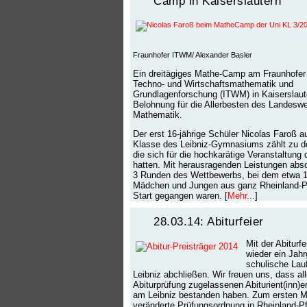
Camp in Kaiserslautern
Fraunhofer ITWM/ Alexander Basler
Ein dreitägiges Mathe-Camp am Fraunhofer I
Techno- und Wirtschaftsmathematik und
Grundlagenforschung (ITWM) in Kaiserslaut
Belohnung für die Allerbesten des Landesw
Mathematik.
Der erst 16-jährige Schüler Nicolas Faroß a
Klasse des Leibniz-Gymnasiums zählt zu d
die sich für die hochkarätige Veranstaltung qu
hatten. Mit herausragenden Leistungen absol
3 Runden des Wettbewerbs, bei dem etwa 
Mädchen und Jungen aus ganz Rheinland-P
Start gegangen waren. [
Mehr...
]
28.03.14: Abiturfeier
Mit der Abiturf
wieder ein Jah
schulische La
Leibniz abchließen. Wir freuen uns, dass all
Abiturprüfung zugelassenen Abiturient(inn)e
am Leibniz bestanden haben. Zum ersten M
veränderte Prüfungsordnung in Rheinland-P