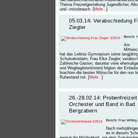
Thema Freizeitgestaltung Jugendlicher, Al
und –missbrauch. [
Mehr...
]
05.03.14: Verabschiedung F
Ziegler
Bericht: 
Am
Mittwoc
hat das Leibniz-Gymnasium seine langjähri
Schulsekretärin, Frau Elke Ziegler, verabsc
Zahlreiche Gästen, darunter viele ehemalige
und Wegbegleiter(innen) folgten der Einlad
brachten die besten Wünsche für den nun 
Ruhestand mit. [
Mehr...
]
26.-28.02.14: Probenfreizeit
Orchester und Band in Bad
Bergzabern
Bericht: Frau Vehling
Nach mehrjährige
es in diesem Schu
einmal die Möglichkeit, mit dem Schulorche