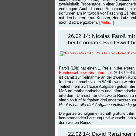
zweieinhalb Probentage in einer Jugendher
verbringen. Auch die neue Schulband schlo
so fuhren am Mittwoch vor Fasching 21 Musi
mit den Lehrern Frau Knörzer, Herr Lutz und
nach Bad Bergzabern. [
Mehr...
]
26.02.14: Nicolas Faroß mit
bei Informatik-Bundeswettb
Faroß (10b) hat einen 1. Preis in der erste
Bundeswettbewerbs Informatik
2013 / 2014 
ist damit zur Teilnahme an der zweiten Rund
In dem anspruchsvollen Wettbewerb werde
Teilnehmern zu Hause Aufgaben gelöst, die
Maß an mathematischem und informatisch
erfordern. Um sich für die zweite Runde zu q
sind von fünf Aufgaben drei angemessen zu
Nicolas hat alle fünf Aufgaben vollständig g
Die ganze Schulgemeinschaft gratuliert ihm
hervorragenden Leistung und wünscht ihm vi
der zweiten Runde.
22.02.14: David Ranzinger m