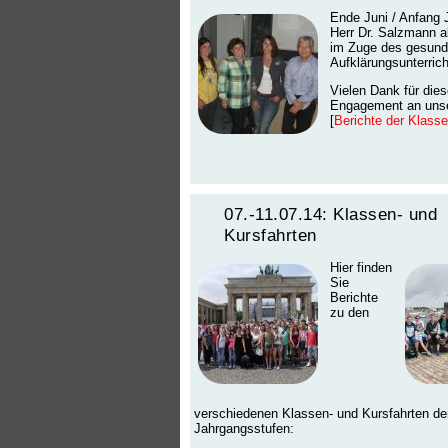
Ende Juni / Anfang 
Herr Dr. Salzmann a
im Zuge des gesundh
Aufklärungsunterrich
Vielen Dank für dies
Engagement an unse
[
Berichte der Klass
07.-11.07.14: Klassen- und
Kursfahrten
Hier finden
Sie
Berichte
zu den
verschiedenen Klassen- und Kursfahrten der
Jahrgangsstufen: