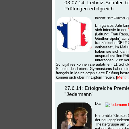
03.07.14: Leibniz-Schüler b
Prüfungen erfolgreich
Bericht: Herr Günther-S
Ein ganzes Jahr lan
sich intensiv in der
(Leitung: Frau Rapp,
Günther-Spohr) auf 
französische DELF-
vorbereitet, im Mai 
haben sie sich dann
anspruchsvollen Pr
unterzogen, kurz vo
Schuljahres können sie aufatmen: 11 Schül
Schüler des Leibniz-Gymnasiums haben die 
français in Mainz organisierte Prüfung bes
können sich über ihr Diplom freuen. [
Mehr...
27.6.14: Erfolgreiche Premi
"Jedermann"
Das
Ensemble "Großes S
der neu gegründeten
Theatergruppe am L
mit der Premiere d