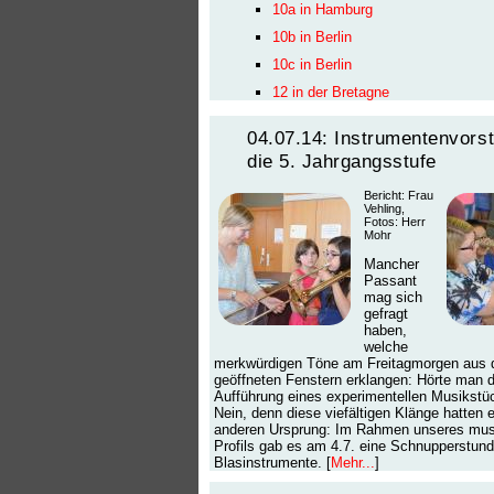
10a in Hamburg
10b in Berlin
10c in Berlin
12 in der Bretagne
04.07.14: Instrumentenvorst
die 5. Jahrgangsstufe
Bericht: Frau
Vehling,
Fotos: Herr
Mohr
Mancher
Passant
mag sich
gefragt
haben,
welche
merkwürdigen Töne am Freitagmorgen aus 
geöffneten Fenstern erklangen: Hörte man d
Aufführung eines experimentellen Musikst
Nein, denn diese viefältigen Klänge hatten 
anderen Ursprung: Im Rahmen unseres mus
Profils gab es am 4.7. eine Schnupperstund
Blasinstrumente. [
Mehr...
]