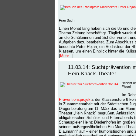
Frau Buch
Einen Monat lang haben sich die 8b und di
Thema Zeitung beschäftigt. Täglich wurde d
an die Schülerinnen und Schüler verteilt un
Aufgaben dazu bearbeitet. Zum Abschluss 
besuchte Peter Rojan, ein Redakteur der Rh
Klassen, um einen Einblick hinter die Kulis
[
Mehr...
]
11.03.14: Suchtprävention 
Hein-Knack-Theater
Bericht u
Flegel
Im Rah
Präventionsprojekt
s der Klassenstufe 8 ko
in Zusammenarbeit mit der Städtischen Jug
Drogenberatung am 11. März das Ein-Mann
Theater „Hein Knack" begrüßen. Anlässlich
obligatorischen Schüler- und Elternabends t
Schauspieler Heinz Diedenhofen im großen
seinem außergewöhnlichen Ein-Mann-Theat
Blaumann" auf – einer humoristischen und 
nachdenklich-ernsthaften Auseinandersetz