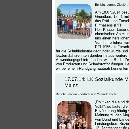
Bericht: Lorena Ziegler
Am 18.07.2014 besu
Grundkurs 12m1 mit
das Prüf- und Forsc
Pirmasens (PFI).
Herr Knauer, Leiter 
chemischen Abteilun
uns einen herzliche
Von ihm erfuhren wi
PFI 1956 als Forsch
für die Schuhindustrie gegründet wurde und 
letzten Jahrzehnten darüber hinaus weitere
Anwendungsgebiete fanden, wie z.B. die Zer
von Produkten und Schadstoffprüfungen. Let
wir bei einem Rundgang hautnah kennenlern
17.07.14: LK Sozialkunde M
Mainz
Bericht: Florian Friedrich und Yannick Köhler
„Politiker, die sind 
Volk!", so lautet die 
Bevölkerung häufig 
Meinung zu den Abg
von Bund und Lände
Leistungskurs Sozia
12. Jahrgangsstufe 