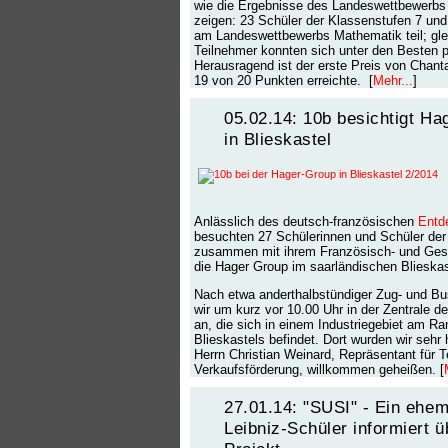
wie die Ergebnisse des Landeswettbewerb
zeigen: 23 Schüler der Klassenstufen 7 un
am Landeswettbewerbs Mathematik teil; gle
Teilnehmer konnten sich unter den Besten p
Herausragend ist der erste Preis von Chant
19 von 20 Punkten erreichte. [
Mehr...
]
05.02.14: 10b besichtigt H
in Blieskastel
Anlässlich des deutsch-französischen
Entd
besuchten 27 Schülerinnen und Schüler der
zusammen mit ihrem Französisch- und Gesc
die Hager Group im saarländischen Blieskas
Nach etwa anderthalbstündiger Zug- und B
wir um kurz vor 10.00 Uhr in der Zentrale d
an, die sich in einem Industriegebiet am R
Blieskastels befindet. Dort wurden wir sehr 
Herrn Christian Weinard, Repräsentant für 
Verkaufsförderung, willkommen geheißen. [
27.01.14: "SUSI" - Ein ehem
Leibniz-Schüler informiert ü