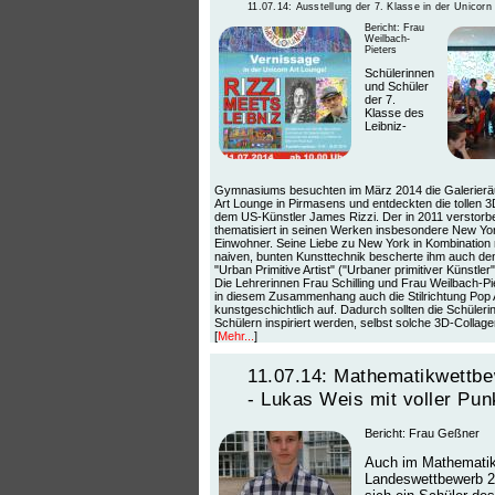
11.07.14: Ausstellung der 7. Klasse in der Unicorn
Bericht: Frau
Weilbach-
Pieters
Schülerinnen
und Schüler
der 7.
Klasse des
Leibniz-
Gymnasiums besuchten im März 2014 die Galerierä
Art Lounge in Pirmasens und entdeckten die tollen 
dem US-Künstler James Rizzi. Der in 2011 verstor
thematisiert in seinen Werken insbesondere New Y
Einwohner. Seine Liebe zu New York in Kombination 
naiven, bunten Kunsttechnik bescherte ihm auch den
"Urban Primitive Artist" ("Urbaner primitiver Künstler"
Die Lehrerinnen Frau Schilling und Frau Weilbach-Pi
in diesem Zusammenhang auch die Stilrichtung Pop 
kunstgeschichtlich auf. Dadurch sollten die Schüler
Schülern inspiriert werden, selbst solche 3D-Collag
[
Mehr...
]
11.07.14: Mathematikwettb
- Lukas Weis mit voller Pun
Bericht: Frau Geßner
Auch im Mathematik
Landeswettbewerb 2