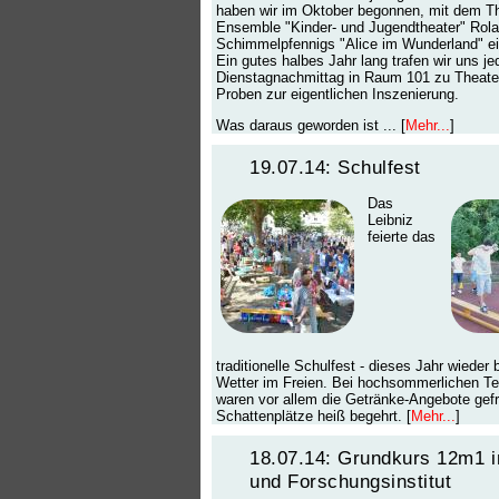
haben wir im Oktober begonnen, mit dem Th
Ensemble "Kinder- und Jugendtheater" Rol
Schimmelpfennigs "Alice im Wunderland" ei
Ein gutes halbes Jahr lang trafen wir uns je
Dienstagnachmittag in Raum 101 zu Theat
Proben zur eigentlichen Inszenierung.
Was daraus geworden ist ... [
Mehr...
]
19.07.14: Schulfest
Das
Leibniz
feierte das
traditionelle Schulfest - dieses Jahr wieder
Wetter im Freien. Bei hochsommerlichen T
waren vor allem die Getränke-Angebote gef
Schattenplätze heiß begehrt. [
Mehr...
]
18.07.14: Grundkurs 12m1 i
und Forschungsinstitut