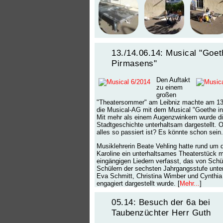
13./14.06.14: Musical "Goet
Pirmasens"
Den Auftakt
zu einem
großen
"Theatersommer" am Leibniz machte am 13.
die Musical-AG mit dem Musical "Goethe i
Mit mehr als einem Augenzwinkern wurde d
Stadtgeschichte unterhaltsam dargestellt. O
alles so passiert ist? Es könnte schon sein.
Musiklehrerin Beate Vehling hatte rund um d
Karoline ein unterhaltsames Theaterstück m
eingängigen Liedern verfasst, das von Schü
Schülern der sechsten Jahrgangsstufe unte
Eva Schmitt, Christina Wimber und Cynth
engagiert dargestellt wurde. [
Mehr...
]
05.14: Besuch der 6a bei
Taubenzüchter Herr Guth