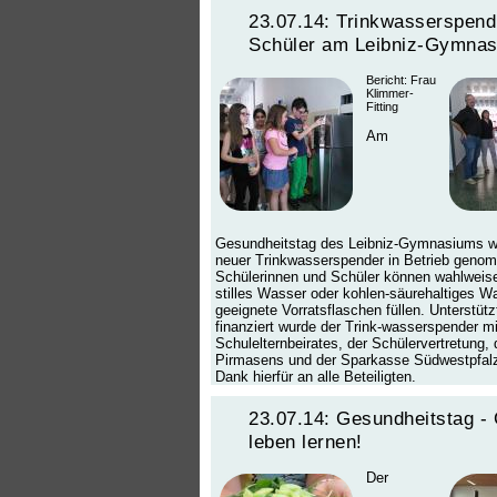
23.07.14: Trinkwasserspend
Schüler am Leibniz-Gymna
Bericht: Frau
Klimmer-
Fitting
Am
Gesundheitstag des Leibniz-Gymnasiums w
neuer Trinkwasserspender in Betrieb geno
Schülerinnen und Schüler können wahlweis
stilles Wasser oder kohlen-säurehaltiges W
geeignete Vorratsflaschen füllen. Unterstütz
finanziert wurde der Trink-wasserspender mi
Schulelternbeirates, der Schülervertretung
Pirmasens und der Sparkasse Südwestpfalz
Dank hierfür an alle Beteiligten.
23.07.14: Gesundheitstag -
leben lernen!
Der