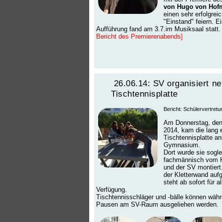
von Hugo von Hof
einen sehr erfolgrei
"Einstand" feiern. E
Aufführung fand am 3.7.im Musiksaal statt. 
Bericht des Premierenabends]
26.06.14: SV organisiert n
Tischtennisplatte
Bericht: Schülervertretu
Am Donnerstag, den
2014, kam die lang 
Tischtennisplatte an
Gymnasium.
Dort wurde sie sogle
fachmännisch vom 
und der SV montiert
der Kletterwand aufg
steht ab sofort für a
Verfügung.
Tischtennisschläger und -bälle können währ
Pausen am SV-Raum ausgeliehen werden.