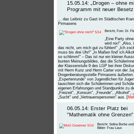
15.05.14: „Drogen – ohne mi
Programm mit neuer Beset
... das Leibniz zu Gast im Städtischen Kr
Pirmasens
Bericht, Foto: Dr. Fl
„Eine Party ohne
wird nix!" „Also, 
das nicht, um mich gut zu fühlen!" „Ich zock
muss bis drei Uhr!" „In Maßen find' ich Alko
so schlimm!" – Das ist nur ein kleiner Auss
bunten Meinungsbildes, das die Schülerinn
der Klassenstufe 9 des LGP bei ihrer Disk
mit Herrn Kunz und Herrn Carter von der Ju
Drogenberatungsstelle Pirmasens äußerten. 
„Expertenrunde" von Jugendlichen für Jugen
tauschten sich die Schülerinnen und Schüler
eigenen Erfahrungen und Standpunkte zu 
„Freizeit", „Konsum", „Freunde", „Alkohol", 
„Sucht" und „Vertrauenspersonen" aus. [
Meh
06.05.14: Erster Platz bei
"Mathematik ohne Grenzen"
Bericht: Selina Borbe un
Bilder: Frau Laux