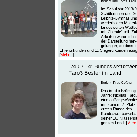
Bericht und Fotos: Frau 
Im Schuljahr 2013/
Schülerinnen und Sc
Leibniz-Gymnasium
wiederholten Mal er
landesweiten Wettb
mit Chemie" teil. Za
Arbeiten waren inhal
der Darstellung her
gelungen, so dass 
Ehrenurkunden und 11 Siegerurkunden ausge
[
Mehr...
]
24.07.14: Bundeswettbewer
Faroß Bester im Land
Bericht: Frau Geßner
Das ist die Krönung 
Jahre: Nicolas Faro
eine außergewöhnlic
mit seinem 2. Platz 
ersten Runde des
Bundeswettbewerbs 
seiner 10. Klassens
ganzen Land. [
Mehr.