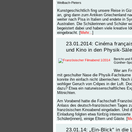
Weilbach-Pieters
Kunstgeschichtlich fing unsere Reise in Giz
an, ging dann zum Antiken Griechenland na
weiter nach Pisa in Italien und endete in Sy
Australien. Die Schülerinnen und Schüler w
begeistert dabei und haben viele kreative I
eingebracht. [
Mehr...
]
23.01.2014: Cinéma françai
und Kino in den Physik-Säl
Bericht und 
Günther-Spo
Wer am Fr
mit geschulter Nase die Physik-Fachräume b
konnte ihn einfach nicht überriechen: Noch 
wohliger Geruch von Crêpes in der Luft. D
dazu? Etwa ein naturwissenschaftliches Ex
Mitnichten.
Am Vorabend hatte die Fachschaft Französ
Anlass des deutsch-französischen Tages 
französischen Kinoabend eingeladen. Und d
Einladung folgten etwa fünfzig interessierte
Schüler(innen), einige Eltern und Gäste. [
Me
23.01.14: „Ein-Blick" in die