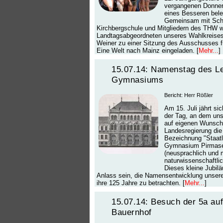
vergangenen Donner
eines Besseren bele
Gemeinsam mit Schü
Kirchbergschule und Mitgliedern des THW 
Landtagsabgeordneten unseres Wahlkreis
Weiner zu einer Sitzung des Ausschusses f
Eine Welt nach Mainz eingeladen. [
Mehr...
]
15.07.14: Namenstag des Le
Gymnasiums
Bericht: Herr Rößler
Am 15. Juli jährt si
der Tag, an dem un
auf eigenen Wunsch
Landesregierung die o
Bezeichnung "Staatl
Gymnasium Pirmas
(neusprachlich und
naturwissenschaftlich
Dieses kleine Jubilä
Anlass sein, die Namensentwicklung unsere
ihre 125 Jahre zu betrachten. [
Mehr...
]
15.07.14: Besuch der 5a au
Bauernhof