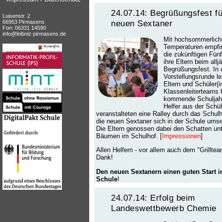
24.07.14: Begrüßungsfest fü
Luisenstr. 2
neuen Sextaner
66953 Pirmasens
Fon: 06331 14590
info@leibniz-pirmasens.de
Mit hochsommerlich
Temperaturen empfi
die zukünftigen Fün
ihre Eltern beim allj
Begrüßungsfest. In 
Vorstellungsrunde le
Eltern und Schüler(i
Klassenleiterteams 
kommende Schuljah
Helfer aus der Schül
veranstalteten eine Ralley durch das Schul
die neuen Sextaner sich in der Schule ums
Die Eltern genossen dabei den Schatten un
Bäumen im Schulhof. [
Impressionen
]
Allen Helfern - vor allem auch dem "Grilltea
Dank!
Den neuen Sextanern einen guten Start i
Schule
!
24.07.14: Erfolg beim
Landeswettbewerb Chemie