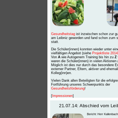
Gesundheitstag
ist inzwischen schon zur gu
am Leibniz geworden und fand schon zum 
statt.
Die Schüler(innen) konnten wieder unter ei
vielfältigen Angebot (siehe
Projektliste 2014
Von
A
wie Autogenem Training bis hin zu
Z
waren die Schüler(innen) in vielen Aktionen 
Möglich ist dies nur durch das besondere 
externer Partner, Eltern, aktiver und ehemal
Kolleg(inn)en.
Vielen Dank allen Beteiligten für die erfolgr
Fortführung unseres Schwerpunkts der
Gesundheitsförderung
!
[
Impressionen
]
21.07.14: Abschied vom Lei
Bericht: Herr Kallenbach