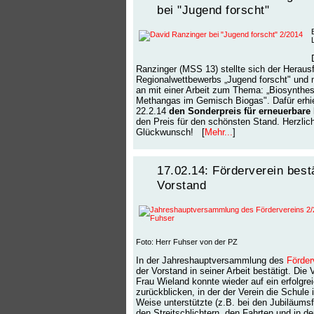
bei "Jugend forscht"
Ranzinger (MSS 13) stellte sich der Heraus
Regionalwettbewerbs „Jugend forscht" und 
an mit einer Arbeit zum Thema: „Biosynthe
Methangas im Gemisch Biogas". Dafür erhie
22.2.14
den Sonderpreis für erneuerbare
den Preis für den schönsten Stand. Herzlic
Glückwunsch! [
Mehr...
]
17.02.14: Förderverein bestä
Vorstand
Foto: Herr Fuhser von der PZ
In der Jahreshauptversammlung des
Förder
der Vorstand in seiner Arbeit bestätigt. Die 
Frau Wieland konnte wieder auf ein erfolgre
zurückblicken, in der der Verein die Schule in
Weise unterstützte (z.B. bei den Jubiläumsfe
den Streitschlichtern, den Fahrten und in der