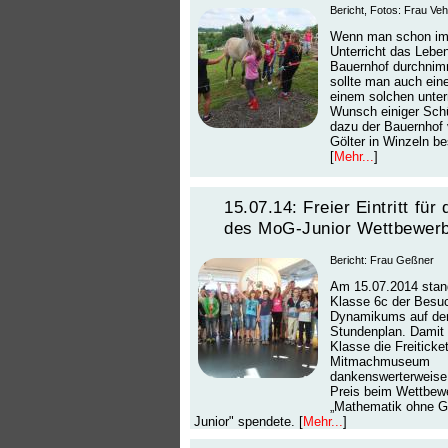
Bericht, Fotos: Frau Veh
Wenn man schon im
Unterricht das Lebe
Bauernhof durchnim
sollte man auch ein
einem solchen unte
Wunsch einiger Sch
dazu der Bauernhof 
Gölter in Winzeln be
[
Mehr...
]
15.07.14: Freier Eintritt für 
des MoG-Junior Wettbewer
Bericht: Frau Geßner
Am 15.07.2014 stand
Klasse 6c der Besu
Dynamikums auf d
Stundenplan. Damit 
Klasse die Freiticke
Mitmachmuseum
dankenswerterweise 
Preis beim Wettbew
„Mathematik ohne G
Junior" spendete. [
Mehr...
]