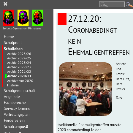
✖
27.12.20:
Coronabedingt
Leibniz-Gymnasium Pirmasens
Home
kein
Schulprofil
Schulleben
Ehemaligentreffen
Archiv 2025/26
Archiv 2024/25
Archiv 2023/24
Bericht
Archiv 2022/23
und
Archiv 2021/22
Fotos:
Archiv 2020/21
Herr Lutz,
Archive vor 2020
Herr
Historie
Rößler
Schulgemeinschaft
Angebote
Das
Fachbereiche
Service/Termine
Vertretungsplan
Förderverein
traditionelle Ehemaligentreffen musste
Schulcampus
🔒
2020 coronabedingt leider