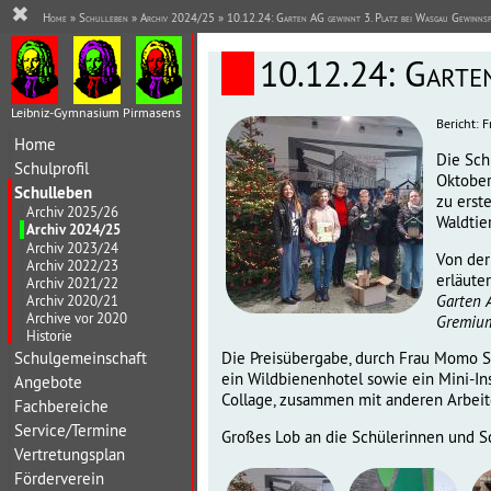
✖
Home
»
Schulleben
»
Archiv 2024/25
» 10.12.24: Garten AG gewinnt 3. Platz bei Wasgau Gewinnsp
10.12.24: Garten
Leibniz-Gymnasium Pirmasens
Bericht: 
Home
Die Sch
Schulprofil
Oktober
Schulleben
zu erst
Archiv 2025/26
Waldtie
Archiv 2024/25
Archiv 2023/24
Von der
Archiv 2022/23
erläuter
Archiv 2021/22
Garten 
Archiv 2020/21
Archive vor 2020
Gremium
Historie
Schulgemeinschaft
Die Preisübergabe, durch Frau Momo Sh
ein Wildbienenhotel sowie ein Mini-In
Angebote
Collage, zusammen mit anderen Arbeite
Fachbereiche
Service/Termine
Großes Lob an die Schülerinnen und Sc
Vertretungsplan
Förderverein