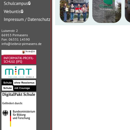
Schulcampus
🔒
Webuntis
🔒
Impressum / Datenschutz
Luisenstr. 2
66953 Pirmasens
Fon: 06331 14590
info@leibniz-pirmasens.de