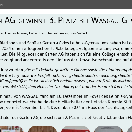
iel
 AG gewinnt 3. Platz bei Wasgau Ge
Frau Eberle-Hansen, Fotos: Frau Eberle-Hansen, Frau Gottert
ülerinnen und Schüler Garten AG des Leibniz-Gymnasiums haben bei d
 2024 einen erfolgreichen 3. Platz belegt. Aufgabenstellung war, eine
ellen. Die Mitglieder der Garten AG haben sich für eine Collage entsch
re zeigt und andererseits den Einfluss der Umweltverschmutzung auf di
 Jury wurden „
die mit Bedacht gestaltete Collage sowie die Einbindung 
te die Jury, „
dass die Vielfalt nicht nur geliebte sondern auch ungeliebt
AG aufgegriffen. Es ist tatsächlich bedauernswert, wie groß die Auswirk
 von WASGAU, dem Haus der Nachhaltigkeit und der Heinrich Kimmle Stif
imizu von WASGAU, fand am 10. Dezember im Foyer des Leibniz-Gymnasi
sektenhotel, welche beide durch Mitarbeiter der Heinrich Kimmle Sti
n, vom 6. November bis 4. Dezember 2024 im Haus der Nachhaltigkeit 
hüler der Garten AG, die sich zum 2. Mal mit viel Kreativität an dem 