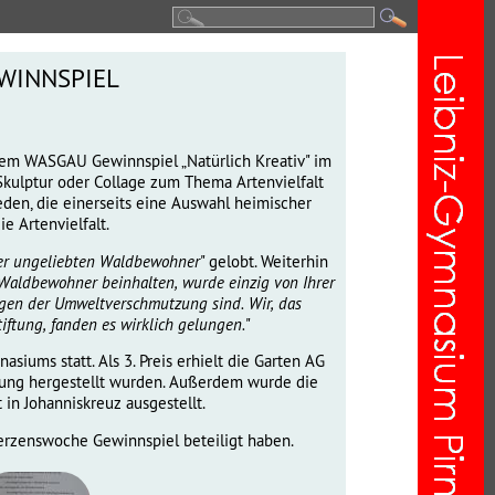
winnspiel
em WASGAU Gewinnspiel „Natürlich Kreativ" im
 Skulptur oder Collage zum Thema Artenvielfalt
ieden, die einerseits eine Auswahl heimischer
e Artenvielfalt.
der ungeliebten Waldbewohner
" gelobt. Weiterhin
e Waldbewohner beinhalten, wurde einzig von Ihrer
ungen der Umweltverschmutzung sind. Wir, das
tung, fanden es wirklich gelungen.
"
ums statt. Als 3. Preis erhielt die Garten AG
ftung hergestellt wurden. Außerdem wurde die
in Johanniskreuz ausgestellt.
Herzenswoche Gewinnspiel beteiligt haben.