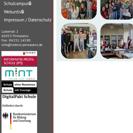
Schulcampus
🔒
Webuntis
🔒
Impressum / Datenschutz
Luisenstr. 2
66953 Pirmasens
Fon: 06331 14590
info@leibniz-pirmasens.de