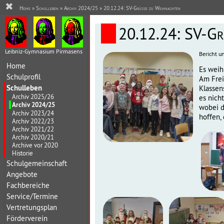
✖
Home
»
Schulleben
»
Archiv 2024/25
» 20.12.24: SV-Grüße zu Weihnachten
20.12.24: SV-Gr
Leibniz-Gymnasium Pirmasens
Bericht u
Home
Es weih
Schulprofil
Am Frei
Schulleben
Klassen
Archiv 2025/26
es nich
Archiv 2024/25
wobei d
Archiv 2023/24
hoffen,
Archiv 2022/23
Archiv 2021/22
Archiv 2020/21
Archive vor 2020
Historie
Schulgemeinschaft
Angebote
Fachbereiche
Service/Termine
Vertretungsplan
Förderverein