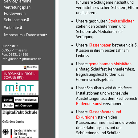
Service/Termine
für unsere Schulgemeinschaft und
Vertretungsplan
vermitteln zwischen Schülern, Elter
und Lehrern.
Förderverein
Schulcampus
🔒
Unsere geschulten
Streitschlichter
stehen den Schülerinnen und
Webuntis
🔒
Schülern als Mediatoren zur
Impressum / Datenschutz
Verfügung.
Unsere
Klassenpaten
betreuen die 5.
Luisenstr. 2
Klassen in ihrem ersten Jahr am
66953 Pirmasens
Fon: 06331 14590
Leibniz.
info@leibniz-pirmasens.de
Unsere
gemeinsamen Aktivitäten
(Infotag, Schulfest, Kennenlernfest,
Begrüßungsfest) fördern das
Gemeinschaftsgefühl.
Unser Schulhaus wird durch feste
Installationen und wechselnde
Ausstellungen aus dem Fachbereich
Bildende Kunst
verschönert.
Unsere
Klassenfahrten und
Exkursionen
stärken den
Klassenzusammenhalt und erweiter
den Erfahrungshorizont der
Schülerinnen und Schüler.