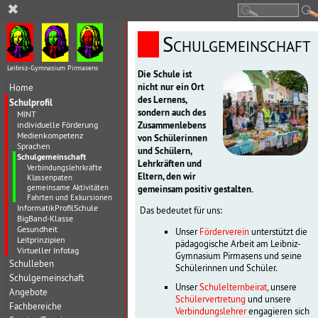
✖
Schulgemeinschaft
Leibniz-Gymnasium Pirmasens
Die Schule ist
nicht nur ein Ort
Home
des Lernens,
Schulprofil
sondern auch des
MINT
Zusammenlebens
individuelle Förderung
Medienkompetenz
von Schülerinnen
Sprachen
und Schülern,
Schulgemeinschaft
Lehrkräften und
Verbindungslehrkräfte
Eltern, den wir
Klassenpaten
gemeinsame Aktivitäten
gemeinsam positiv gestalten.
Fahrten und Exkursionen
InformatikProfilSchule
Das bedeutet für uns:
BigBand-Klasse
Gesundheit
Unser
Förderverein
unterstützt die
Leitprinzipien
pädagogische Arbeit am Leibniz-
Virtueller Infotag
Gymnasium Pirmasens und seine
Schulleben
Schülerinnen und Schüler.
Schulgemeinschaft
Unser
Schulelternbeirat
, unsere
Angebote
Schülervertretung
und unsere
Fachbereiche
Verbindungslehrer
engagieren sich