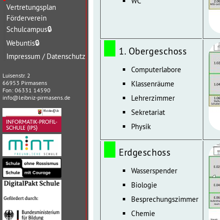
WC
Vertretungsplan
Förderverein
Schulcampus
🔒
Webuntis
🔒
1. Obergeschoss
Impressum / Datenschutz
Computerlabore
Luisenstr. 2
66953 Pirmasens
Klassenräume
Fon: 06331 14590
Lehrerzimmer
info@leibniz-pirmasens.de
Sekretariat
Physik
Erdgeschoss
Wasserspender
Biologie
Besprechungszimmer
Chemie