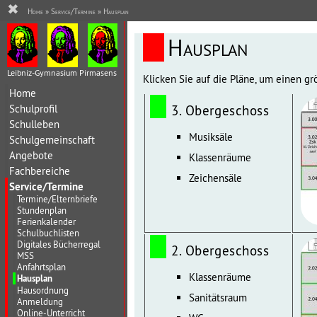
✖
Home
»
Service/Termine
»
Hausplan
Hausplan
Leibniz-Gymnasium Pirmasens
Klicken Sie auf die Pläne, um einen gr
Home
Schulprofil
3. Obergeschoss
Schulleben
Musiksäle
Schulgemeinschaft
Angebote
Klassenräume
Fachbereiche
Zeichensäle
Service/Termine
Termine/Elternbriefe
Stundenplan
Ferienkalender
Schulbuchlisten
Digitales Bücherregal
2. Obergeschoss
MSS
Anfahrtsplan
Klassenräume
Hausplan
Hausordnung
Sanitätsraum
Anmeldung
Online-Unterricht